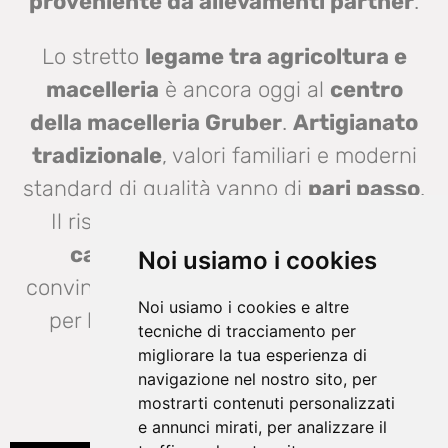
proveniente da allevamenti partner
.
Lo stretto
legame tra agricoltura e
macelleria
è ancora oggi al
centro
della macelleria Gruber
.
Artigianato
tradizionale
, valori familiari e moderni
standard di qualità vanno di
pari passo
.
Il risultato sono
prodotti
a base
di
carne
e
salsicce
che non solo
Noi usiamo i cookies
convincono per il loro sapore, ma anche
Noi usiamo i cookies e altre
per la loro origine e la storia che c'è
tecniche di tracciamento per
dietro ogni prodotto.
migliorare la tua esperienza di
navigazione nel nostro sito, per
mostrarti contenuti personalizzati
e annunci mirati, per analizzare il