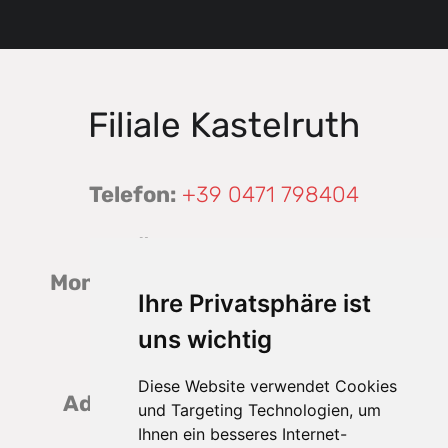
Filiale Kastelruth
Telefon:
+39 0471 798404
Öffnungszeiten:
Montag - Samstag:
07:30 - 12:30,
Ihre Privatsphäre ist
15:00 - 19:00
uns wichtig
Sonntag:
Geschlossen
Diese Website verwendet Cookies
Adresse:
Konsummarkt, 39040,
und Targeting Technologien, um
Kastelruth
Ihnen ein besseres Internet-